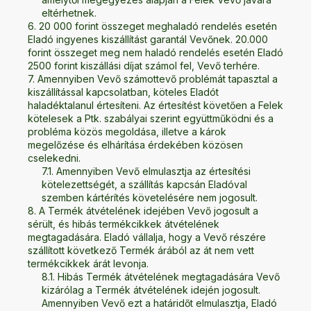
eltérhetnek.
20 000 forint összeget meghaladó rendelés esetén
Eladó ingyenes kiszállítást garantál Vevőnek. 20.000
forint összeget meg nem haladó rendelés esetén Eladó
2500 forint kiszállási díjat számol fel, Vevő terhére.
Amennyiben Vevő számottevő problémát tapasztal a
kiszállítással kapcsolatban, köteles Eladót
haladéktalanul értesíteni. Az értesítést követően a Felek
kötelesek a Ptk. szabályai szerint együttműködni és a
probléma közös megoldása, illetve a károk
megelőzése és elhárítása érdekében közösen
cselekedni.
Amennyiben Vevő elmulasztja az értesítési
kötelezettségét, a szállítás kapcsán Eladóval
szemben kártérítés követelésére nem jogosult.
A Termék átvételének idejében Vevő jogosult a
sérült, és hibás termékcikkek átvételének
megtagadására. Eladó vállalja, hogy a Vevő részére
szállított következő Termék árából az át nem vett
termékcikkek árát levonja.
Hibás Termék átvételének megtagadására Vevő
kizárólag a Termék átvételének idején jogosult.
Amennyiben Vevő ezt a határidőt elmulasztja, Eladó