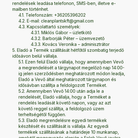
rendelések leadása telefonon, SMS-ben, illetve e-
mailben történhet.
Telefonszám: +36205396202
E-mail:
cleanplantskft@gmail.com
Kapcsolattartó személyek:
Miklós Gábor – üzletkötő
Barborják Péter – üzemvezető
Kovács Veronika – adminisztrátor
Eladó a Termék szállítását hétfőtől szombatig terjedő
idősávon belül vállalja.
Ezen felül Eladó vállalja, hogy amennyiben Vevő
a megrendelését a tárgynapot megelőző nap 14:00-
ig jelen szerződésben meghatározott módon leadja,
Eladó a Vevő által meghatározott tárgynapon és
idősávban szállítja a feldolgozott Terméket.
Amennyiben Vevő 14:00 után adja le a
rendelését, Eladó vállalja, hogy a Terméket a
rendelés leadását követő napon, vagy az azt
követő reggel szállítja, a feldolgozó üzem
terheltségétől függően.
Eladó megrendelésre egyedi termékek
készítését és szállítását is vállalja. Az egyedi
termékek szállításának a határideje 10 munkanap,
amelytől megegyezés alapján a Felek Vevő javára