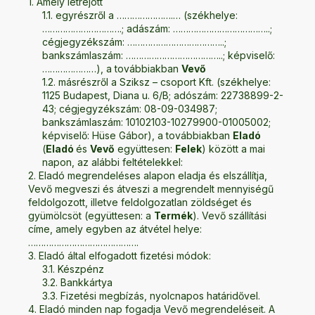
Amely létrejött
egyrészről a
………………….…
(székhelye:
………………………….
; adászám:
………………………………..
;
cégjegyzékszám:
………………………………..
;
bankszámlaszám:
………………………………..
; képviselő:
…………………
), a továbbiakban
Vevő
másrészről a Sziksz – csoport Kft. (székhelye:
1125 Budapest, Diana u. 6/B; adószám: 22738899-2-
43; cégjegyzékszám: 08-09-034987;
bankszámlaszám: 10102103-10279900-01005002;
képviselő: Hüse Gábor), a továbbiakban
Eladó
(
Eladó
és
Vevő
együttesen:
Felek
) között a mai
napon, az alábbi feltételekkel:
Eladó megrendeléses alapon eladja és elszállítja,
Vevő megveszi és átveszi a megrendelt mennyiségű
feldolgozott, illetve feldolgozatlan zöldséget és
gyümölcsöt (együttesen: a
Termék
). Vevő szállítási
címe, amely egyben az átvétel helye:
…………………………………….
Eladó által elfogadott fizetési módok:
Készpénz
Bankkártya
Fizetési megbízás, nyolcnapos határidővel.
Eladó minden nap fogadja Vevő megrendeléseit. A