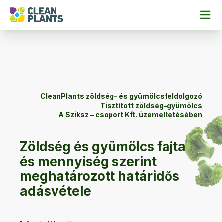
CleanPlants zöldség- és gyümölcsfeldolgozó
Tisztított zöldség-gyümölcs
A Sziksz – csoport Kft. üzemeltetésében
Zöldség és gyümölcs fajta
és mennyiség szerint
meghatározott határidős
adásvétele