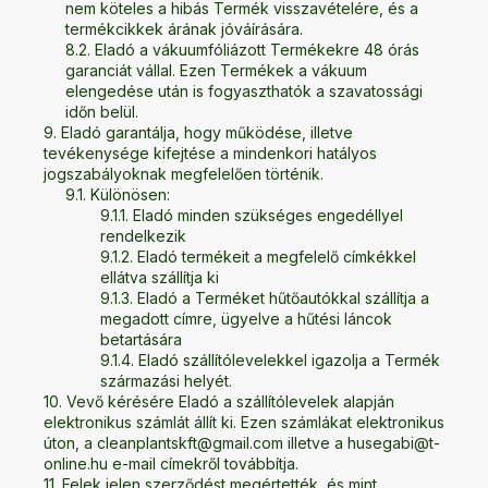
nem köteles a hibás Termék visszavételére, és a
termékcikkek árának jóváírására.
Eladó a vákuumfóliázott Termékekre 48 órás
garanciát vállal. Ezen Termékek a vákuum
elengedése után is fogyaszthatók a szavatossági
időn belül.
Eladó garantálja, hogy működése, illetve
tevékenysége kifejtése a mindenkori hatályos
jogszabályoknak megfelelően történik.
Különösen:
Eladó minden szükséges engedéllyel
rendelkezik
Eladó termékeit a megfelelő címkékkel
ellátva szállítja ki
Eladó a Terméket hűtőautókkal szállítja a
megadott címre, ügyelve a hűtési láncok
betartására
Eladó szállítólevelekkel igazolja a Termék
származási helyét.
Vevő kérésére Eladó a szállítólevelek alapján
elektronikus számlát állít ki. Ezen számlákat elektronikus
úton, a
cleanplantskft@gmail.com
illetve a
husegabi@t-
online.hu
e-mail címekről továbbítja.
Felek jelen szerződést megértették, és mint