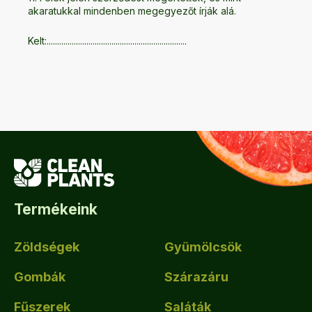
akaratukkal mindenben megegyezőt írják alá.
Kelt:...................................................................
Termékeink
Zöldségek
Gyümölcsök
Gombák
Szárazáru
Fűszerek
Saláták