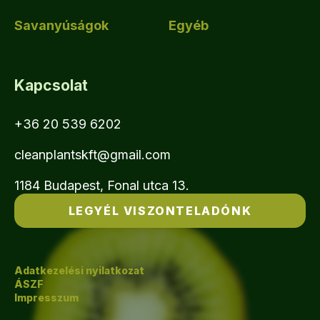
Savanyúságok
Egyéb
Kapcsolat
+36 20 539 6202
cleanplantskft@gmail.com
1184 Budapest, Fonal utca 13.
LEGYÉL VISZONTELADÓNK
Adatkezelési nyilatkozat
ÁSZF
Impresszum